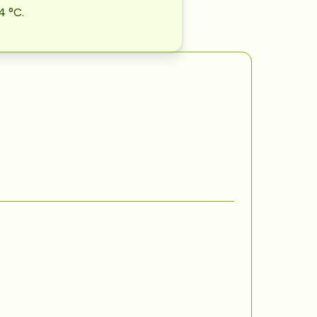
4
°C.