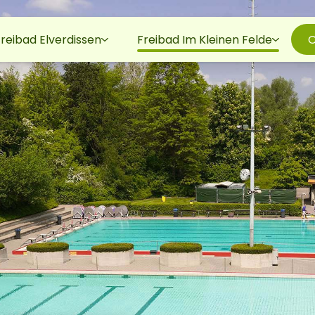
reibad Elverdissen
Freibad Im Kleinen Felde
O
(