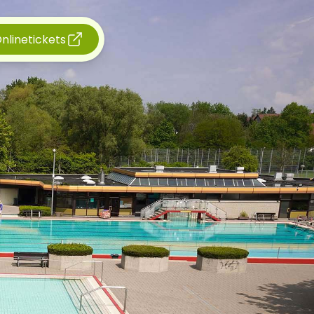
nlinetickets
öffnet in neuem Fenster)