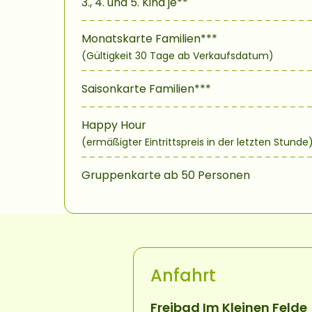
3., 4. und 5. Kind je**
Monatskarte Familien***
(Gültigkeit 30 Tage ab Verkaufsdatum)
Saisonkarte Familien***
Happy Hour
(ermäßigter Eintrittspreis in der letzten Stunde
Gruppenkarte ab 50 Personen
Anfahrt
Freibad Im Kleinen Felde