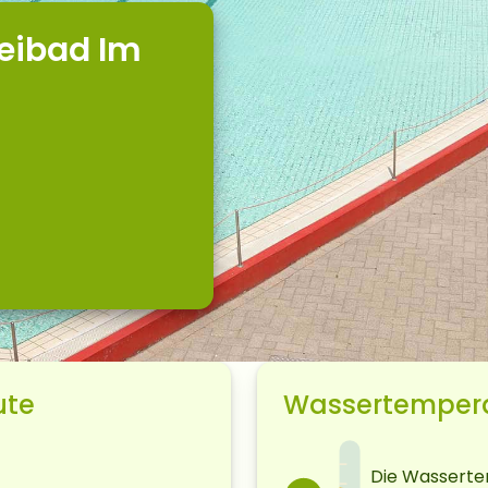
eibad Im
ute
Wassertemper
Die Wassertem