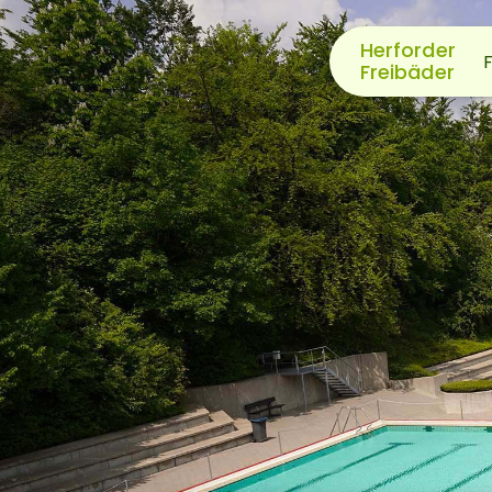
Herforder
F
Freibäder