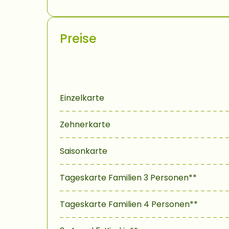
Preise
Einzelkarte
Zehnerkarte
Saisonkarte
Tageskarte Familien 3 Personen**
Tageskarte Familien 4 Personen**